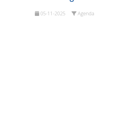
Maassluis
en Opv
05-11-2025
Agenda
Bekijk de pagina
Bekijk d