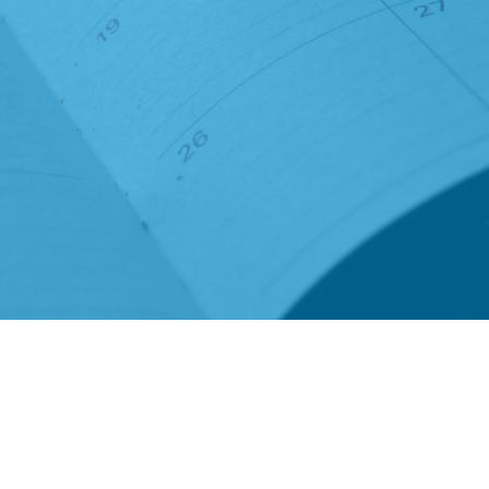
nderwijs
Minters