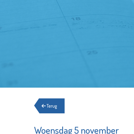
Terug
Woensdag 5 november
Samen zijn wij
UN1EK O