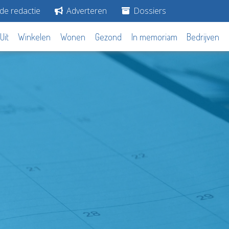
de redactie
Adverteren
Dossiers
Uit
Winkelen
Wonen
Gezond
In memoriam
Bedrijven