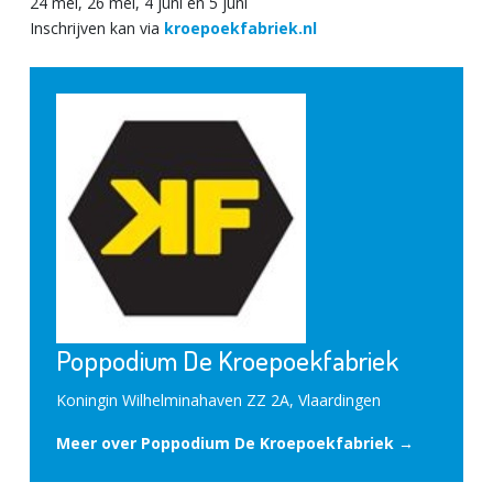
24 mei, 26 mei, 4 juni en 5 juni
Inschrijven kan via
kroepoekfabriek.nl
Poppodium De Kroepoekfabriek
Koningin Wilhelminahaven ZZ 2A, Vlaardingen
Meer over Poppodium De Kroepoekfabriek →