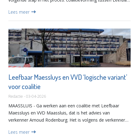
Maessluys en VVD Maassluis. De aangestelde formateurs
Lees meer
zijn Si...
Leefbaar Maessluys en VVD ‘logische variant’
voor coalitie
Redactie - 03-04-2026
MAASSLUIS - Ga werken aan een coalitie met Leefbaar
Maessluys en VVD Maassluis, dat is het advies van
verkenner Arnoud Rodenburg. Het is volgens de verkenner
de ‘meest kansrijke basis voor een effectief en stabiel
Lees meer
college’. Arno...