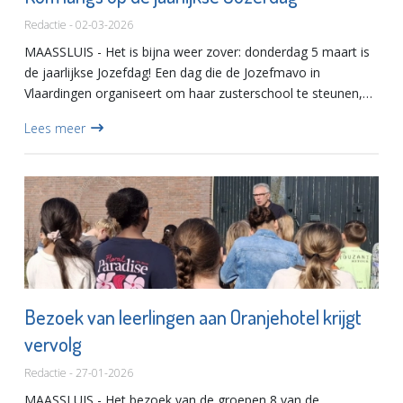
Redactie - 02-03-2026
MAASSLUIS - Het is bijna weer zover: donderdag 5 maart is
de jaarlijkse Jozefdag! Een dag die de Jozefmavo in
Vlaardingen organiseert om haar zusterschool te steunen,
de St. Joseph’s Secondary Girls’ School in Kakrigu, Kenia.
Lees meer
Deze...
Bezoek van leerlingen aan Oranjehotel krijgt
vervolg
Redactie - 27-01-2026
MAASSLUIS - Het bezoek van de groepen 8 van de