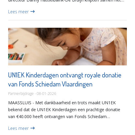
rood‑witte lint door. Daarna liepen zij de schoolzone in om...
Lees meer
UN1EK Kinderdagen ontvangt royale donatie
van Fonds Schiedam Vlaardingen
Partnerbijdrage - 08-01-2026
MAASSLUIS - Met dankbaarheid en trots maakt UN1EK
bekend dat de UN1EK Kinderdagen een prachtige donatie
van €40.000 heeft ontvangen van Fonds Schiedam
Vlaardingen e.o.. Dankzij deze waardevolle bijdrage kunnen
Lees meer
in maart 2026 de UN1...