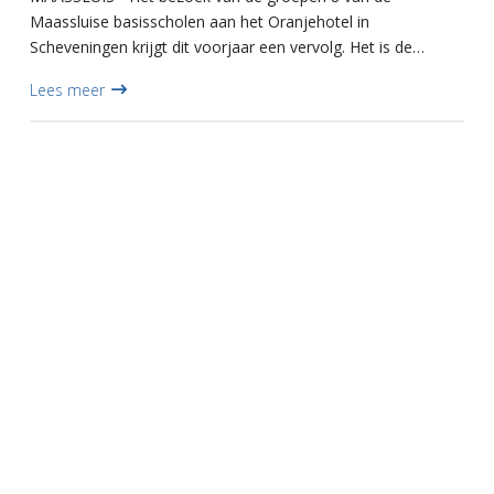
Maassluise basisscholen aan het Oranjehotel in
Scheveningen krijgt dit voorjaar een vervolg. Het is de
bedoeling dat de leerlingen van de groepen 8 van dit jaar
Lees meer
ook een bezoek brengen...