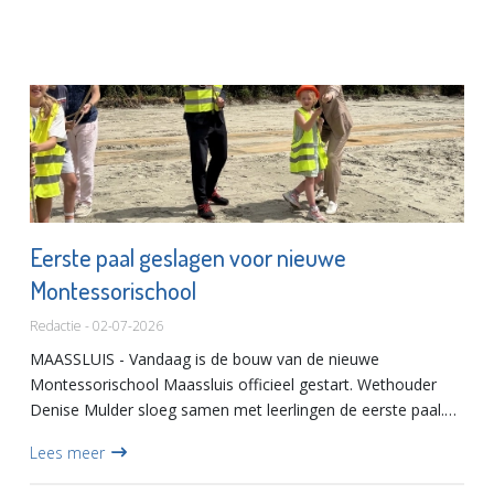
Eerste paal geslagen voor nieuwe
Montessorischool
Redactie - 02-07-2026
MAASSLUIS - Vandaag is de bouw van de nieuwe
Montessorischool Maassluis officieel gestart. Wethouder
Denise Mulder sloeg samen met leerlingen de eerste paal.
Daarmee is een belangrijke stap gezet richting een moderne
Lees meer
en duurzame s...