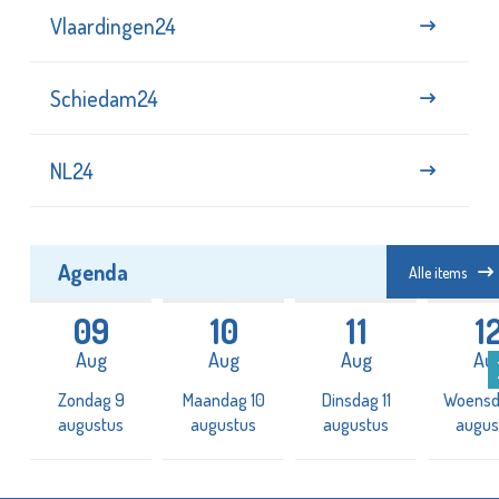
Vlaardingen24
Schiedam24
NL24
Agenda
Alle items
09
10
11
1
Aug
Aug
Aug
Au
2
Zondag 9
Maandag 10
Dinsdag 11
Woensd
augustus
augustus
augustus
augus