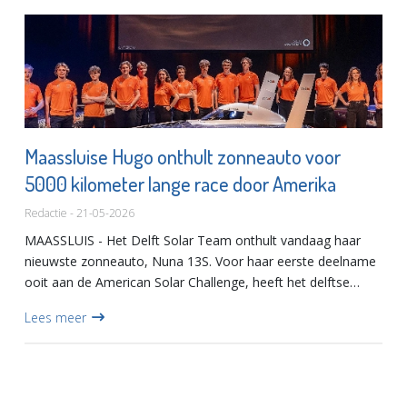
Maassluise Hugo onthult zonneauto voor
5000 kilometer lange race door Amerika
Redactie - 21-05-2026
MAASSLUIS - Het Delft Solar Team onthult vandaag haar
nieuwste zonneauto, Nuna 13S. Voor haar eerste deelname
ooit aan de American Solar Challenge, heeft het delftse
studententeam onder andere een nieuw zonnepaneel, een
Lees meer
watergekoe...