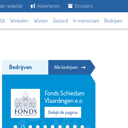
de redactie
Adverteren
Dossiers
Uit
Winkelen
Wonen
Gezond
In memoriam
Bedrijven
Bedrijven
Alle bedrijven
KLiK Vrijwilligers
Maassluis
Bekijk de pagina