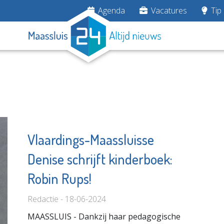
Agenda
Vacatures
Tip 
Vlaardings-Maassluisse
Denise schrijft kinderboek:
g
Fonds Schiedam
c
Vlaardingen e.o.
Robin Rups!
e pagina
Bekijk de pagina
Redactie - 18-06-2024
MAASSLUIS - Dankzij haar pedagogische