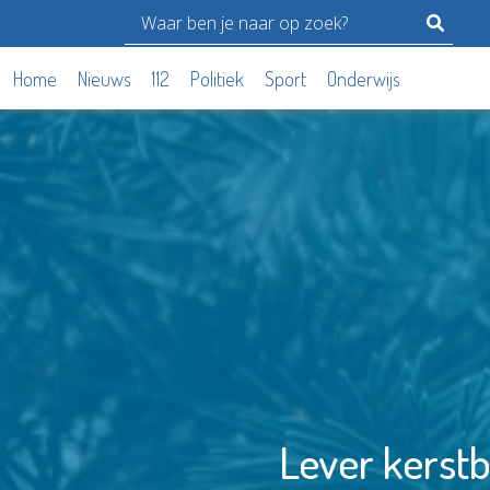
Home
Nieuws
112
Politiek
Sport
Onderwijs
Lever kerstb