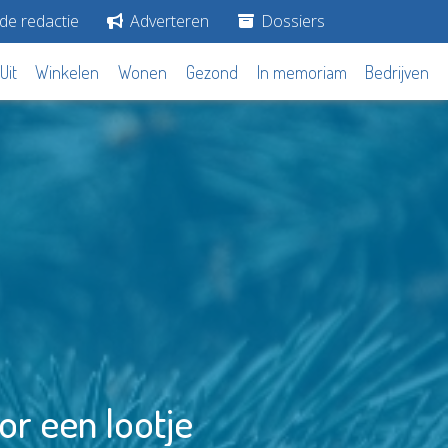
de redactie
Adverteren
Dossiers
Uit
Winkelen
Wonen
Gezond
In memoriam
Bedrijven
or een lootje