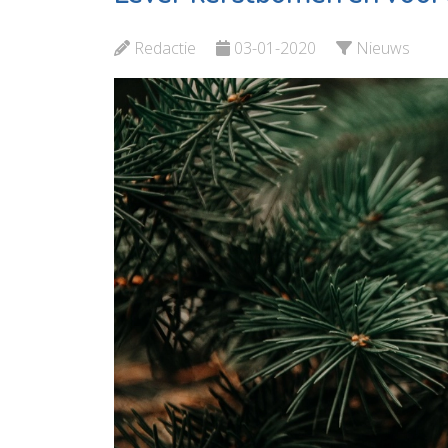
Maassluis
MVS
Redactie
03-01-2020
Nieuws
Bekijk de pagina
Bekijk d