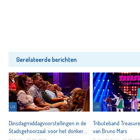
Gerelateerde berichten
Uit
Uit
Dinsdagmiddagvoorstellingen in de
Tributeband Treasur
l
Stadsgehoorzaal: voor het donker
van Bruno Mars
thuis!