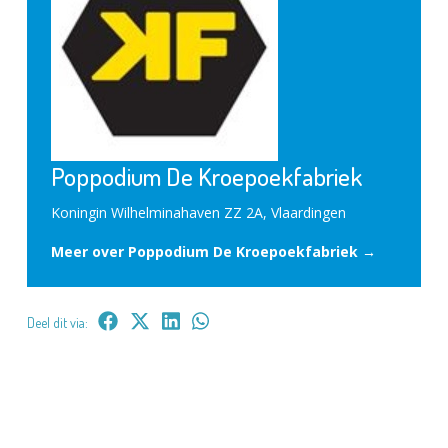
Poppodium De Kroepoekfabriek
Koningin Wilhelminahaven ZZ 2A, Vlaardingen
Meer over Poppodium De Kroepoekfabriek →
Deel dit via: