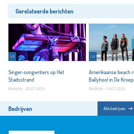
Gerelateerde berichten
Uit
Uit
Singer-songwriters op Het
Amerikaanse beach 
Stadsstrand
Ballyhoo! in De Kroe
Redactie - 20-07-2026
Redactie - 14-07-2026
Bedrijven
Alle bedrijven