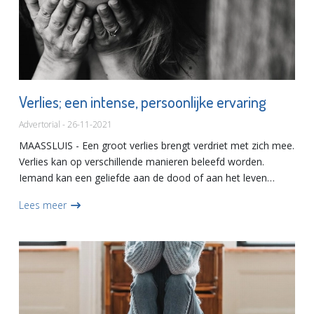
Verlies; een intense, persoonlijke ervaring
Advertorial - 26-11-2021
MAASSLUIS - Een groot verlies brengt verdriet met zich mee.
Verlies kan op verschillende manieren beleefd worden.
Iemand kan een geliefde aan de dood of aan het leven
verliezen. Iemand kan gezondheid verliezen of werk. Iemand
Lees meer
kan...