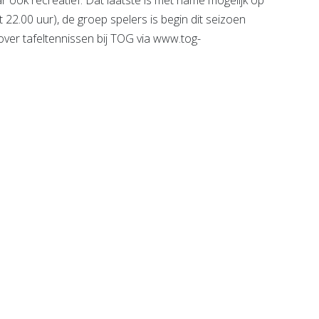
r ook recreatief. Dat laatste is met name mogelijk op
 22.00 uur), de groep spelers is begin dit seizoen
 over tafeltennissen bij TOG via www.tog-