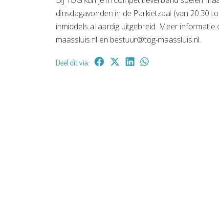
Bij TOG kun je in competitieverband spelen maa
dinsdagavonden in de Parkietzaal (van 20.30 tot
inmiddels al aardig uitgebreid. Meer informatie
maassluis.nl en bestuur@tog-maassluis.nl.
Deel dit via: