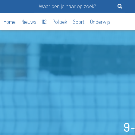
Home
Nieuws
112
Politiek
Sport
Onderwijs
9-