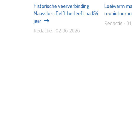
Historische veerverbinding
Loeiwarm ma
Maassluis-Delft herleeft na 154
reünietoern
jaar
Redactie - 0
Redactie - 02-06-2026