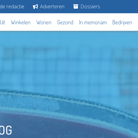
de redactie
Adverteren
Dossiers
Uit
Winkelen
Wonen
Gezond
In memoriam
Bedrijven
TOG