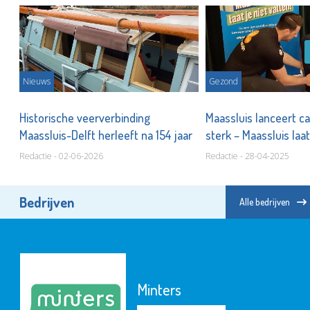
Nieuws
Gezond
Historische veerverbinding
Maassluis lanceert c
Maassluis-Delft herleeft na 154 jaar
sterk – Maassluis laat
Redactie - 02-06-2026
Redactie - 28-04-2025
Bedrijven
Alle bedrijven
Minters