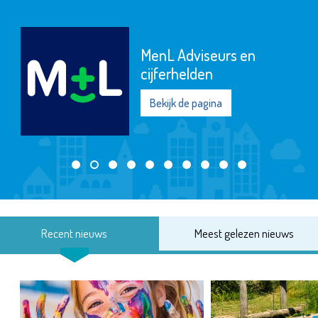
MenL Adviseurs en
cijferhelden
Bekijk de pagina
Recent nieuws
Meest gelezen nieuws