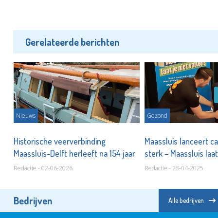
Gerelateerde berichten
Nieuws
Gezond
Historische veerverbinding
Maassluis lanceert c
Maassluis-Delft herleeft na 154 jaar
sterk – Maassluis laat
Redactie - 02-06-2026
Redactie - 28-04-2025
Bedrijven
Alle bedrijven