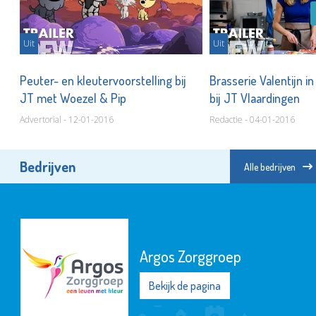
Uit
Uit
Peuter- en kleutervoorstelling bij
Brasserie Valentijn i
JT met Woezel & Pip
bij JT Vlaardingen
Advertorial - 12-01-2016
Redactie - 04-01-2016
Bedrijven
Alle bedrijven
Argos Zorggroep
Bekijk de pagina