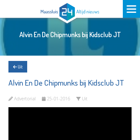
Alvin En De Chipmunks bij Kidsclub JT
Uit
Alvin En De Chipmunks bij Kidsclub JT
Advertorial
25-01-2016
Uit