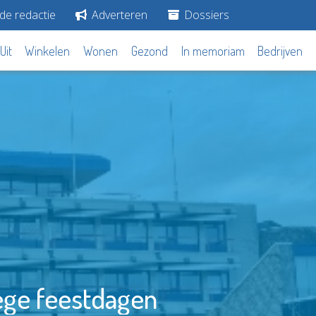
de redactie
Adverteren
Dossiers
Uit
Winkelen
Wonen
Gezond
In memoriam
Bedrijven
ege feestdagen