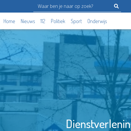
Home
Nieuws
112
Politiek
Sport
Onderwijs
Dienstverleni