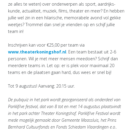
ze alles te weten) over onderwerpen als sport, aardrijks-
kunde, actualiteit, muziek, films, theater en meer? En hebben
jullie wel zin in een hilarische, memorabele avond vol gekke
weetjes? Trommel dan snel je vrienden op en schijf jullie
team in!
Inschrijven kan voor €25,00 per team via
www.theaterkoningshof.nl
. Een team bestaat uit 2-6
personen. Wil je met meer mensen meedoen? Schrijf dan
meerdere teams in. Let op: er is plek voor maximaal 20
teams en de plaatsen gaan hard, dus wees er snel bij!
Tot 9 augustus! Aanvang: 20.15 uur.
De pubquiz in het park wordt georganiseerd als onderdeel van
Parklif/ve festival, dat van 8 tot en met 14 augustus plaatsvindt
in het park achter Theater Koningshof. Parklif/ve Festival wordt
mede mogelijk gemaakt door Gemeente Maassluis, het Prins
Bernhard Cultuurfonds en Fonds Schiedam Vlaardingen e.o..