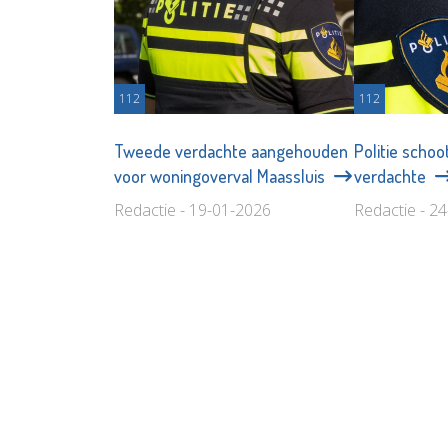
112
112
Tweede verdachte aangehouden
Politie schoo
voor woningoverval Maassluis
verdachte
Redactie - 19-01-2026
Redactie - 2