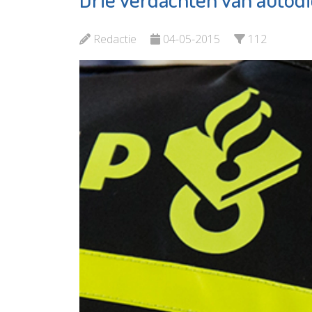
MVS
en cijfe
Redactie
04-05-2015
112
Bekijk de pagina
Bekijk d