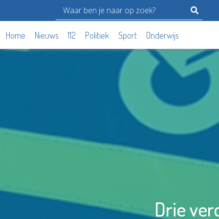
Home
Nieuws
112
Politiek
Sport
Onderwijs
Drie ver