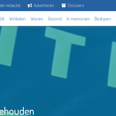
de redactie
Adverteren
Dossiers
Uit
Winkelen
Wonen
Gezond
In memoriam
Bedrijven
ngehouden