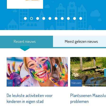
Recent nieuws
Meest gelezen nieuws
Uit
Nieuws
De leukste activiteiten voor
Plantsoenen Maasslui
kinderen in eigen stad
problemen