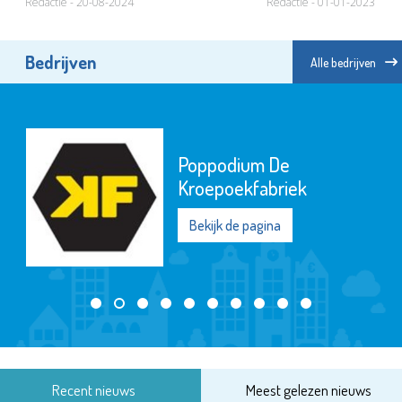
Redactie - 20-08-2024
Redactie - 01-01-2023
Bedrijven
Alle bedrijven
Poppodium De
Kroepoekfabriek
Bekijk de pagina
Recent nieuws
Meest gelezen nieuws