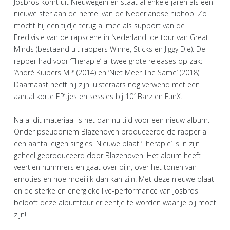
Josbros komt uit Nieuwegein en staat al enkele jaren als een
nieuwe ster aan de hemel van de Nederlandse hiphop. Zo
mocht hij een tijdje terug al mee als support van de
Eredivisie van de rapscene in Nederland: de tour van Great
Minds (bestaand uit rappers Winne, Sticks en Jiggy Dje). De
rapper had voor ‘Therapie’ al twee grote releases op zak:
‘André Kuipers MP’ (2014) en ‘Niet Meer The Same’ (2018).
Daarnaast heeft hij zijn luisteraars nog verwend met een
aantal korte EP’tjes en sessies bij 101Barz en FunX.
Na al dit materiaal is het dan nu tijd voor een nieuw album.
Onder pseudoniem Blazehoven produceerde de rapper al
een aantal eigen singles. Nieuwe plaat ‘Therapie’ is in zijn
geheel geproduceerd door Blazehoven. Het album heeft
veertien nummers en gaat over pijn, over het tonen van
emoties en hoe moeilijk dan kan zijn. Met deze nieuwe plaat
en de sterke en energieke live-performance van Josbros
belooft deze albumtour er eentje te worden waar je bij moet
zijn!