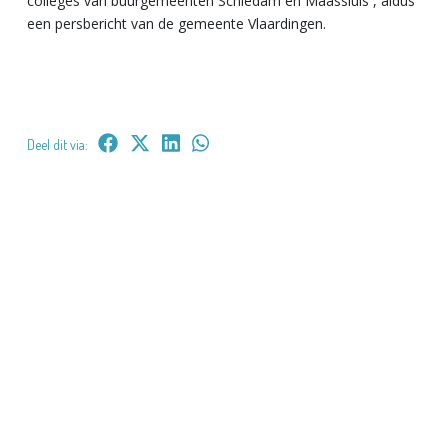
colleges van buurgemeenten Schiedam en Maassluis’’, aldus
een persbericht van de gemeente Vlaardingen.
Deel dit via: