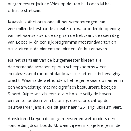
burgemeester Jack de Vries op de trap bij Loods M het
officiële startsein.
Maassluis Ahoi ontstond uit het samenbrengen van
verschillende bestaande activiteiten, waaronder de opening
van het vaarseizoen, de dag van de trekvaart, de open dag
van Loods M én een rijk programma met rondvaarten en
activiteiten in de binnenstad, binnen- én buitenhaven.
Na het startsein van de burgemeester bliezen alle
deelnemende schepen op hun scheepshoorns – een
indrukwekkend moment dat Maassluis letterlijk in beweging
bracht. Waarna de wethouders het tegen elkaar op namen in
een vaarwedstrijd met radiografisch bestuurbare bootjes.
Sjoerd Kuiper wistals eerste zijn bootje veilig de haven
binnen te loodsen. Zijn beloning: een vaartocht op de
beurtvaarder Jansje, die dit jaar haar 125-jarig jubileum viert.
Aansluitend kregen de burgemeester en wethouders een
rondleiding door Loods M, waar zij een inkijkje kregen in de