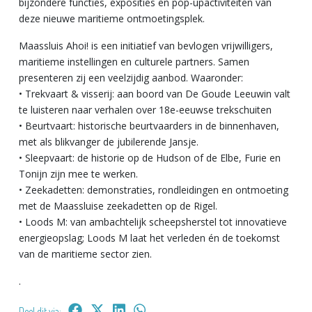
bijzondere functies, exposities en pop-upactiviteiten van
deze nieuwe maritieme ontmoetingsplek.
Maassluis Ahoi! is een initiatief van bevlogen vrijwilligers,
maritieme instellingen en culturele partners. Samen
presenteren zij een veelzijdig aanbod. Waaronder:
• Trekvaart & visserij: aan boord van De Goude Leeuwin valt
te luisteren naar verhalen over 18e-eeuwse trekschuiten
• Beurtvaart: historische beurtvaarders in de binnenhaven,
met als blikvanger de jubilerende Jansje.
• Sleepvaart: de historie op de Hudson of de Elbe, Furie en
Tonijn zijn mee te werken.
• Zeekadetten: demonstraties, rondleidingen en ontmoeting
met de Maassluise zeekadetten op de Rigel.
• Loods M: van ambachtelijk scheepsherstel tot innovatieve
energieopslag; Loods M laat het verleden én de toekomst
van de maritieme sector zien.
.
Deel dit via: