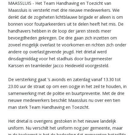
MAASSLUIS - Het Team Handhaving en Toezicht van
Maassluis is versterkt met drie nieuwe medewerkers. Wie
denkt dat de zogeheten lichtblauwe brigade er alleen is om
bonnen voor foutparkeerders uit te delen heeft het mis. De
handhavers hebben in de loop der jaren steeds meer
bevoegdheden gekregen. De drie gaan zich inzetten om
zoveel mogelijk overlast te voorkomen en richten zich onder
andere op overlastgevende jeugd. Het drietal werd
dinsdagmiddag voor het stadhuis door burgemeester
Karssen en teamleider Jacco Heideveld voorgesteld.
De versterking gaat ’s avonds en zaterdag vanaf 13.30 tot
23.00 uur de straat op om een oogje in het zeil te houden, in
samenwerking met de politie en buurtpreventie. Met de drie
nieuwe medewerkers beschikt Maassluis nu over een tien
man sterk Team Handhaving en Toezicht.
Het drietal is overigens gestoken in het nieuwe landelijk
uniform. Nu verschilt het uniform nog per gemeente, maar
in de toekomst is het de bedoeling dat gemeenten hetzelfde