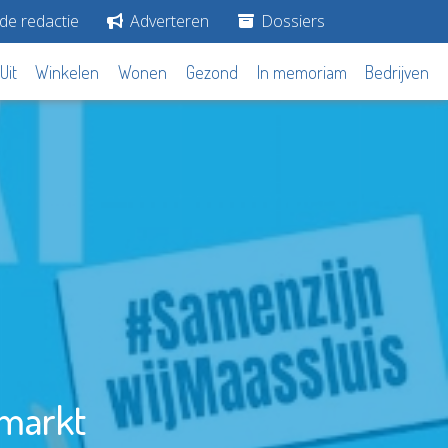
de redactie
Adverteren
Dossiers
Uit
Winkelen
Wonen
Gezond
In memoriam
Bedrijven
-markt