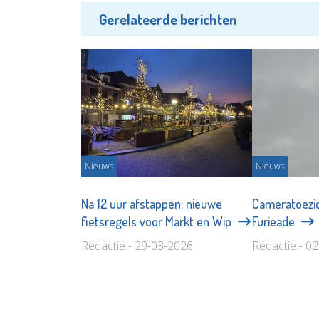
Gerelateerde berichten
Nieuws
Nieuws
Na 12 uur afstappen: nieuwe
Cameratoezic
fietsregels voor Markt en Wip
Furieade
Redactie - 29-03-2026
Redactie - 0