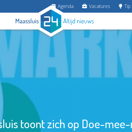
Agenda
Vacatures
Tip 
luis toont zich op Doe-mee