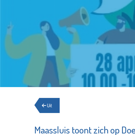
Uit
Maassluis toont zich op D
MenL Ad
Minters