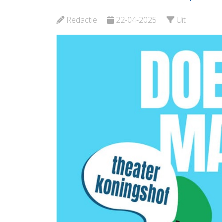
en cijfe
Bekijk de pagina
Redactie
22-04-2025
Uit
Bekijk d