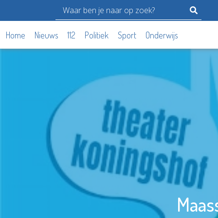
Home
Nieuws
112
Politiek
Sport
Onderwijs
Maass