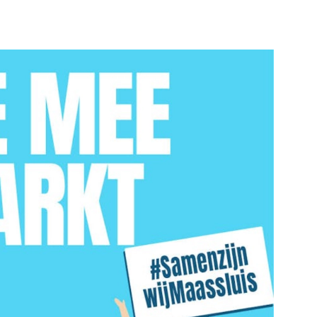
rhelden
Bekijk de pagina
e pagina