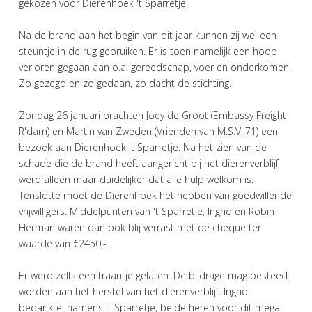
gekozen voor Dierenhoek 't Sparretje.
Na de brand aan het begin van dit jaar kunnen zij wel een
steuntje in de rug gebruiken. Er is toen namelijk een hoop
verloren gegaan aan o.a. gereedschap, voer en onderkomen.
Zo gezegd en zo gedaan, zo dacht de stichting.
Zondag 26 januari brachten Joey de Groot (Embassy Freight
R'dam) en Martin van Zweden (Vrienden van M.S.V.'71) een
bezoek aan Dierenhoek 't Sparretje. Na het zien van de
schade die de brand heeft aangericht bij het dierenverblijf
werd alleen maar duidelijker dat alle hulp welkom is.
Tenslotte moet de Dierenhoek het hebben van goedwillende
vrijwilligers. Middelpunten van 't Sparretje; Ingrid en Robin
Herman waren dan ook blij verrast met de cheque ter
waarde van €2450,-.
Er werd zelfs een traantje gelaten. De bijdrage mag besteed
worden aan het herstel van het dierenverblijf. Ingrid
bedankte, namens 't Sparretje, beide heren voor dit mega