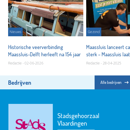
Nieuws
Gezond
t
Historische veerverbinding
Maassluis lanceert c
Maassluis-Delft herleeft na 154 jaar
sterk – Maassluis laat
Redactie - 02-06-2026
Redactie - 28-04-2025
Bedrijven
Alle bedrijven
Stadsgehoorzaal
Vlaardingen