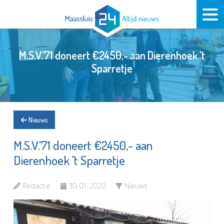
M.S.V.’71 doneert €2450,- aan Dierenhoek 't
Sparretje
Nieuws
M.S.V.’71 doneert €2450,- aan
Dierenhoek 't Sparretje
Redactie
30-01-2020
Nieuws