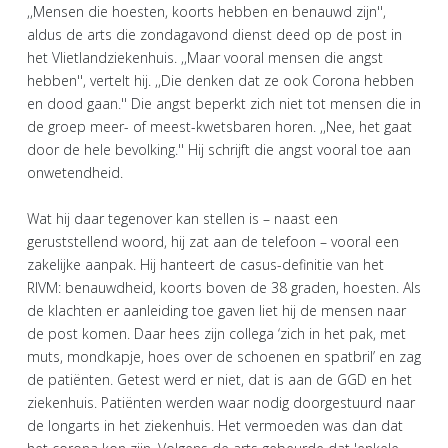
,,Mensen die hoesten, koorts hebben en benauwd zijn'',
aldus de arts die zondagavond dienst deed op de post in
het Vlietlandziekenhuis. ,,Maar vooral mensen die angst
hebben'', vertelt hij. ,,Die denken dat ze ook Corona hebben
en dood gaan.'' Die angst beperkt zich niet tot mensen die in
de groep meer- of meest-kwetsbaren horen. ,,Nee, het gaat
door de hele bevolking.'' Hij schrijft die angst vooral toe aan
onwetendheid.
Wat hij daar tegenover kan stellen is – naast een
geruststellend woord, hij zat aan de telefoon – vooral een
zakelijke aanpak. Hij hanteert de casus-definitie van het
RIVM: benauwdheid, koorts boven de 38 graden, hoesten. Als
de klachten er aanleiding toe gaven liet hij de mensen naar
de post komen. Daar hees zijn collega ‘zich in het pak, met
muts, mondkapje, hoes over de schoenen en spatbril’ en zag
de patiënten. Getest werd er niet, dat is aan de GGD en het
ziekenhuis. Patiënten werden waar nodig doorgestuurd naar
de longarts in het ziekenhuis. Het vermoeden was dan dat