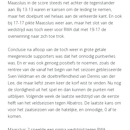
Maassluis in de score steeds net achter de tegenstander
aan. Bij 13-13 waren er kansen om de leiding te nemen,
maar het doelpunt viel helaas aan de verkeerde kant. En ook
bij 17-17 pikte Maassluis weer aan, maar het slot van de
wedstrijd was toch weer voor RWA dat met 19-17 de
overwinning naar zich toe trok.
Conclusie na afloop van de toch weer in grote getale
meegereisde supporters was dat het onnodig puntverlies
was. En er was ook genoeg positiefs te noemen, zoals de
rentree van de vanaf het begin van het seizoen geblesseerde
Sven Veldman en de doeltreffendheid van Dennis van der
Lee, die maar liefst zeven keer de korf wist te vinden. Nu nog
de slordigheid uit het spel en dan kunnen de punten niet
uitblijven. Volgende week de laatste wedstrijd van de eerste
helft van het veldseizoen tegen Albatros. De laatste kans om
voor het zaalseizoen van de hatelijke, en onnodige, 0 af te
komen.
Maassluis 2 speelde een prima wedstrijd tegen RWA,