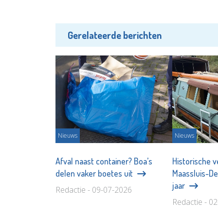
Gerelateerde berichten
Nieuws
Nieuws
Afval naast container? Boa’s
Historische 
delen vaker boetes uit
Maassluis-Del
jaar
Redactie - 09-07-2026
Redactie - 0