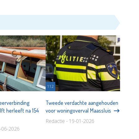
112
veerverbinding
Tweede verdachte aangehouden
ft herleeft na 154
voor woningoverval Maassluis
Redactie - 19-01-2026
2-06-2026