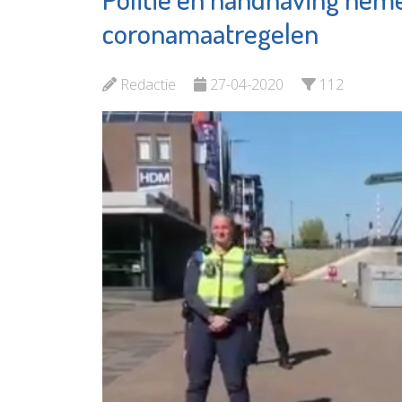
SIKO
Jozefmavo
coronamaatregelen
Bekijk d
Bekijk de pagina
Redactie
27-04-2020
112