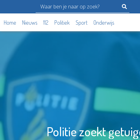
Home
Nieuws
112
Politiek
Sport
Onderwijs
Politie zoekt getui