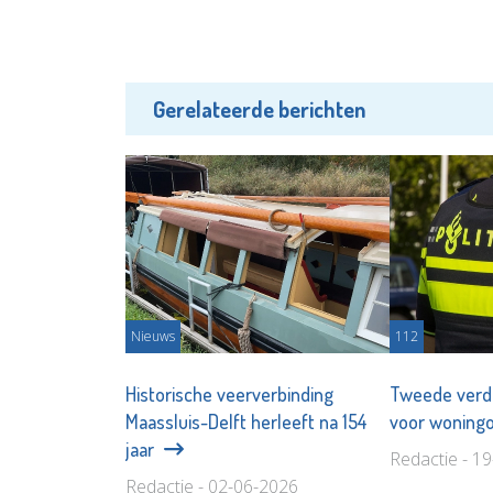
Gerelateerde berichten
Nieuws
112
Historische veerverbinding
Tweede verd
Maassluis-Delft herleeft na 154
voor woningo
jaar
Redactie - 1
Redactie - 02-06-2026