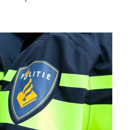
yc
Plataan
e pagina
Bekijk de pagina