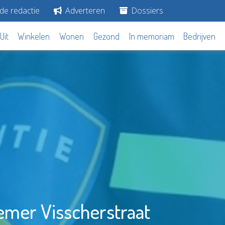
de redactie
Adverteren
Dossiers
Uit
Winkelen
Wonen
Gezond
In memoriam
Bedrijven
oemer Visscherstraat