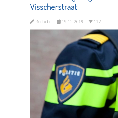
Vlaardingen e.o.
Elckerl
Visscherstraat
Bekijk de pagina
Bekijk d
Redactie
19-12-2019
112