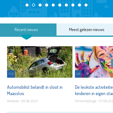
Recent nieuws
Meest gelezen nieuws
112
Uit
Automobilist belandt in sloot in
De leukste activiteit
Maassluis
kinderen in eigen st
Redactie - 09-08-2026
Partnerbijdrage - 07-08-20