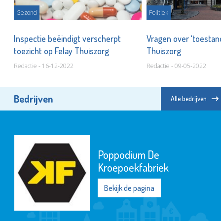
Gezond
Politiek
Inspectie beëindigt verscherpt
Vragen over ‘toestand
toezicht op Felay Thuiszorg
Thuiszorg
Redactie - 16-12-2022
Redactie - 09-05-2022
Bedrijven
Alle bedrijven
Poppodium De
Kroepoekfabriek
Bekijk de pagina