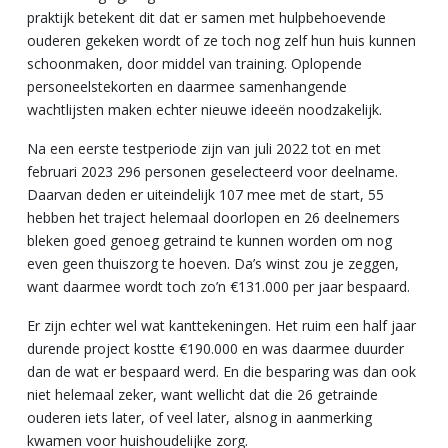
praktijk betekent dit dat er samen met hulpbehoevende
ouderen gekeken wordt of ze toch nog zelf hun huis kunnen
schoonmaken, door middel van training. Oplopende
personeelstekorten en daarmee samenhangende
wachtlijsten maken echter nieuwe ideeën noodzakelijk.
Na een eerste testperiode zijn van juli 2022 tot en met
februari 2023 296 personen geselecteerd voor deelname.
Daarvan deden er uiteindelijk 107 mee met de start, 55
hebben het traject helemaal doorlopen en 26 deelnemers
bleken goed genoeg getraind te kunnen worden om nog
even geen thuiszorg te hoeven. Da’s winst zou je zeggen,
want daarmee wordt toch zo’n €131.000 per jaar bespaard.
Er zijn echter wel wat kanttekeningen. Het ruim een half jaar
durende project kostte €190.000 en was daarmee duurder
dan de wat er bespaard werd. En die besparing was dan ook
niet helemaal zeker, want wellicht dat die 26 getrainde
ouderen iets later, of veel later, alsnog in aanmerking
kwamen voor huishoudelijke zorg.