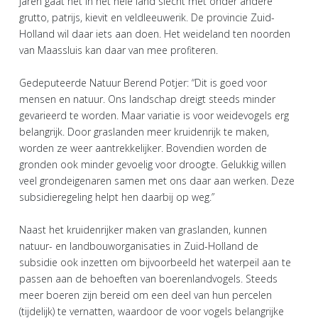
jaren gaat het in het hele land slecht met onder andere
grutto, patrijs, kievit en veldleeuwerik. De provincie Zuid-
Holland wil daar iets aan doen. Het weideland ten noorden
van Maassluis kan daar van mee profiteren.
Gedeputeerde Natuur Berend Potjer: “Dit is goed voor
mensen en natuur. Ons landschap dreigt steeds minder
gevarieerd te worden. Maar variatie is voor weidevogels erg
belangrijk. Door graslanden meer kruidenrijk te maken,
worden ze weer aantrekkelijker. Bovendien worden de
gronden ook minder gevoelig voor droogte. Gelukkig willen
veel grondeigenaren samen met ons daar aan werken. Deze
subsidieregeling helpt hen daarbij op weg.”
Naast het kruidenrijker maken van graslanden, kunnen
natuur- en landbouworganisaties in Zuid-Holland de
subsidie ook inzetten om bijvoorbeeld het waterpeil aan te
passen aan de behoeften van boerenlandvogels. Steeds
meer boeren zijn bereid om een deel van hun percelen
(tijdelijk) te vernatten, waardoor de voor vogels belangrijke