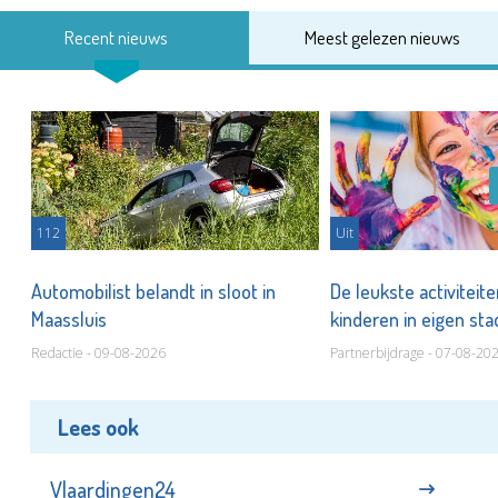
Recent nieuws
Meest gelezen nieuws
112
Uit
Automobilist belandt in sloot in
De leukste activiteit
Maassluis
kinderen in eigen st
Redactie - 09-08-2026
Partnerbijdrage - 07-08-20
Lees ook
Vlaardingen24