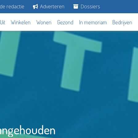
de redactie
Adverteren
Dossiers
Uit
Winkelen
Wonen
Gezond
In memoriam
Bedrijven
 aangehouden