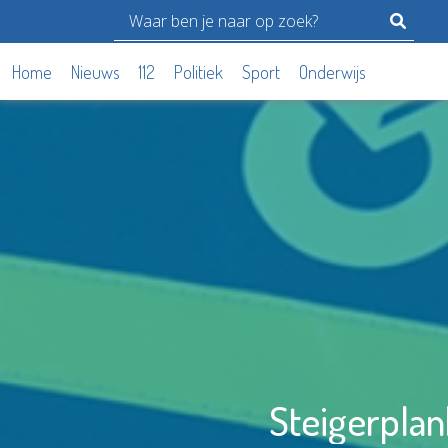
Home
Nieuws
112
Politiek
Sport
Onderwijs
Steigerplan