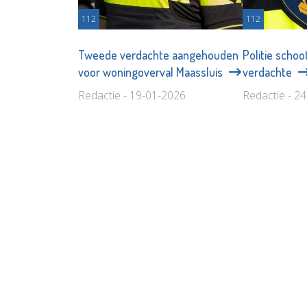
112
112
Tweede verdachte aangehouden
Politie schoo
voor woningoverval Maassluis
verdachte
Redactie - 19-01-2026
Redactie - 2