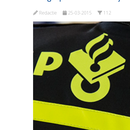
en cijferhelden
Maasslu
Redactie
25-03-2015
112
Bekijk de pagina
Bekijk d