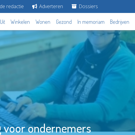
de redactie
Adverteren
Dossiers
Uit
Winkelen
Wonen
Gezond
In memoriam
Bedrijven
g voor ondernemers