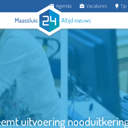
Agenda
Vacatures
Tip 
emt uitvoering nooduitkerin