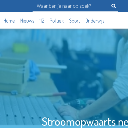
Home
Nieuws
112
Politiek
Sport
Onderwijs
Stroomopwaarts ne