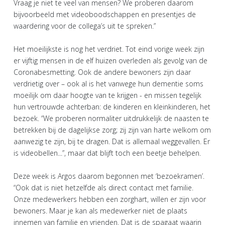
Vraag je niet te veel van mensen? We proberen daarom
bijvoorbeeld met videoboodschappen en presentjes de
waardering voor de collega’s uit te spreken.”
Het moeilijkste is nog het verdriet. Tot eind vorige week zijn
er vijftig mensen in de elf huizen overleden als gevolg van de
Coronabesmetting. Ook de andere bewoners zijn daar
verdrietig over – ook al is het vanwege hun dementie soms
moeilijk om daar hoogte van te krijgen - en missen tegelijk
hun vertrouwde achterban: de kinderen en kleinkinderen, het
bezoek. “We proberen normaliter uitdrukkelijk de naasten te
betrekken bij de dagelijkse zorg; zij zijn van harte welkom om
aanwezig te zijn, bij te dragen. Dat is allemaal weggevallen. Er
is videobellen...”, maar dat blijft toch een beetje behelpen.
Deze week is Argos daarom begonnen met ‘bezoekramen’.
“Ook dat is niet hetzelfde als direct contact met familie.
Onze medewerkers hebben een zorghart, willen er zijn voor
bewoners. Maar je kan als medewerker niet de plaats
innemen van familie en vrienden. Dat is de spagaat waarin