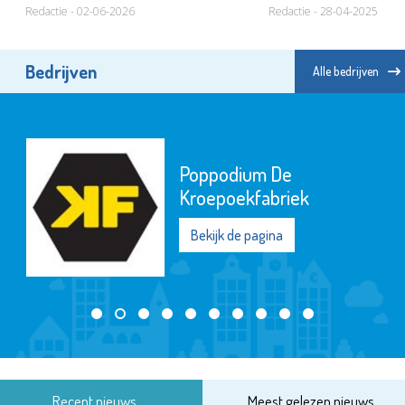
Redactie - 02-06-2026
Redactie - 28-04-2025
Bedrijven
Alle bedrijven
Poppodium De
Kroepoekfabriek
Bekijk de pagina
Recent nieuws
Meest gelezen nieuws