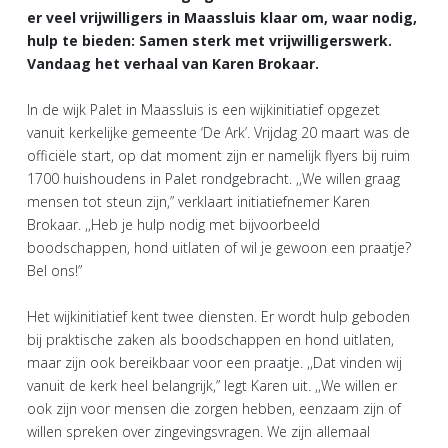
er veel vrijwilligers in Maassluis klaar om, waar nodig,
hulp te bieden: Samen sterk met vrijwilligerswerk.
Vandaag het verhaal van Karen Brokaar.
In de wijk Palet in Maassluis is een wijkinitiatief opgezet
vanuit kerkelijke gemeente ‘De Ark’. Vrijdag 20 maart was de
officiële start, op dat moment zijn er namelijk flyers bij ruim
1700 huishoudens in Palet rondgebracht. ,,We willen graag
mensen tot steun zijn,” verklaart initiatiefnemer Karen
Brokaar. ,,Heb je hulp nodig met bijvoorbeeld
boodschappen, hond uitlaten of wil je gewoon een praatje?
Bel ons!”
Het wijkinitiatief kent twee diensten. Er wordt hulp geboden
bij praktische zaken als boodschappen en hond uitlaten,
maar zijn ook bereikbaar voor een praatje. ,,Dat vinden wij
vanuit de kerk heel belangrijk,” legt Karen uit. ,,We willen er
ook zijn voor mensen die zorgen hebben, eenzaam zijn of
willen spreken over zingevingsvragen. We zijn allemaal