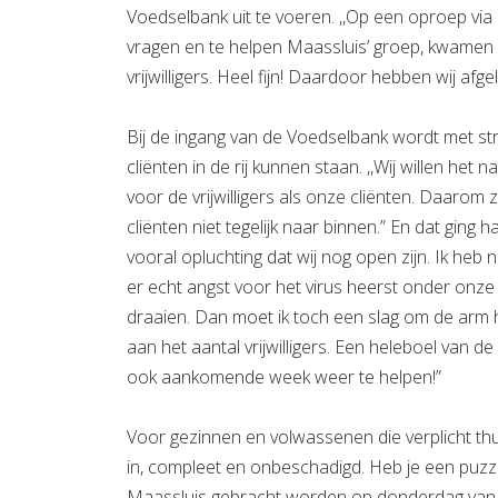
Voedselbank uit te voeren. ,,Op een oproep vi
vragen en te helpen Maassluis’ groep, kwamen ge
vrijwilligers. Heel fijn! Daardoor hebben wij af
Bij de ingang van de Voedselbank wordt met s
cliënten in de rij kunnen staan. ,,Wij willen het 
voor de vrijwilligers als onze cliënten. Daarom 
cliënten niet tegelijk naar binnen.” En dat ging ha
vooral opluchting dat wij nog open zijn. Ik he
er echt angst voor het virus heerst onder onze c
draaien. Dan moet ik toch een slag om de arm ho
aan het aantal vrijwilligers. Een heleboel van de
ook aankomende week weer te helpen!”
Voor gezinnen en volwassenen die verplicht thu
in, compleet en onbeschadigd. Heb je een puzze
Maassluis gebracht worden op donderdag van 11