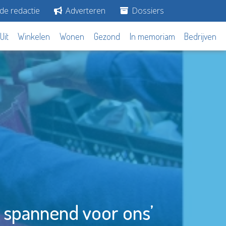
de redactie
Adverteren
Dossiers
Uit
Winkelen
Wonen
Gezond
In memoriam
Bedrijven
ijd spannend voor ons’