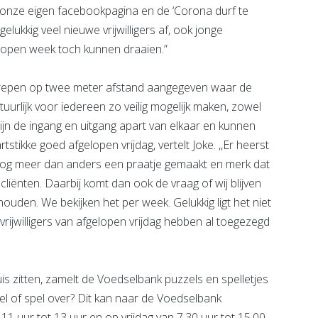
a onze eigen facebookpagina en de ‘Corona durf te
lukkig veel nieuwe vrijwilligers af, ook jonge
gelopen week toch kunnen draaien.”
trepen op twee meter afstand aangegeven waar de
natuurlijk voor iedereen zo veilig mogelijk maken, zowel
zijn de ingang en uitgang apart van elkaar en kunnen
rtstikke goed afgelopen vrijdag, vertelt Joke. ,,Er heerst
b nog meer dan anders een praatje gemaakt en merk dat
liënten. Daarbij komt dan ook de vraag of wij blijven
uden. We bekijken het per week. Gelukkig ligt het niet
 vrijwilligers van afgelopen vrijdag hebben al toegezegd
is zitten, zamelt de Voedselbank puzzels en spelletjes
l of spel over? Dit kan naar de Voedselbank
 uur tot 13 uur en op vrijdag van 7.30 uur tot 15.00