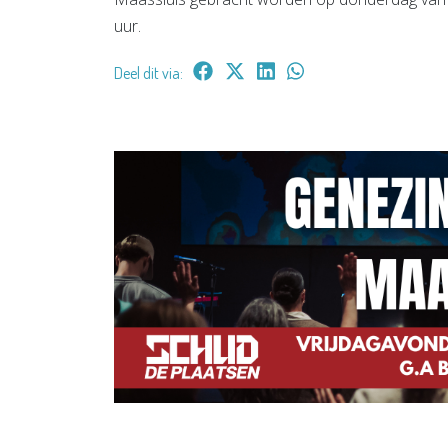
uur.
Deel dit via: