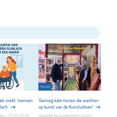
Nieuws
ale zoekt 'mensen
‘Genoeg kale muren die wachten
lach'
op kunst van de Kunstuitleen’
age - 27-05-2026
Janneke Noordermeer-Goos -