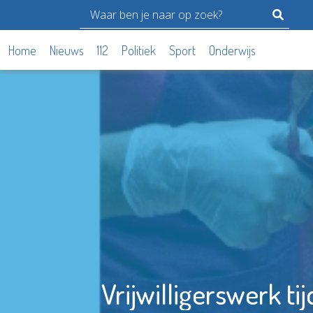
Home
Nieuws
112
Politiek
Sport
Onderwijs
Vrijwilligerswerk tij