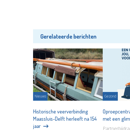
Gerelateerde berichten
Nieuws
Gezond
Historische veerverbinding
Oproepcentr
Maassluis-Delft herleeft na 154
met een glim
jaar
Partnerbijdr