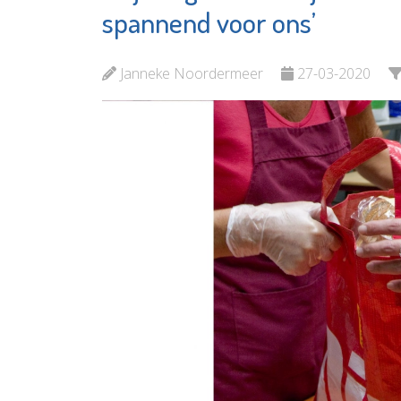
Elckerl
spannend voor ons’
Bekijk de pagina
Bekijk 
Janneke Noordermeer
27-03-2020