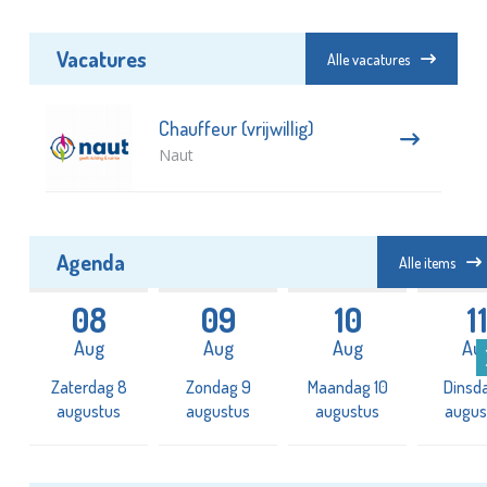
Vacatures
Alle vacatures
Chauffeur (vrijwillig)
Naut
Agenda
Alle items
08
09
10
1
Aug
Aug
Aug
Au
Zaterdag 8
Zondag 9
Maandag 10
Dinsda
augustus
augustus
augustus
augus