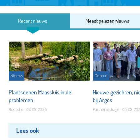
Recent nieuws
Meest gelezen nieuws
Nieuws
Gezond
s
Plantsoenen Maassluis in de
Nieuwe gezichten, ni
problemen
bij Argos
Redactie - 06-08-2026
Partnerbijdrage - 05-08-20
Lees ook