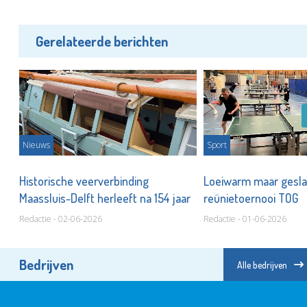
Gerelateerde berichten
Nieuws
Sport
Historische veerverbinding
Loeiwarm maar gesl
Maassluis-Delft herleeft na 154 jaar
reünietoernooi TOG
Redactie - 02-06-2026
Redactie - 01-06-2026
Bedrijven
Alle bedrijven