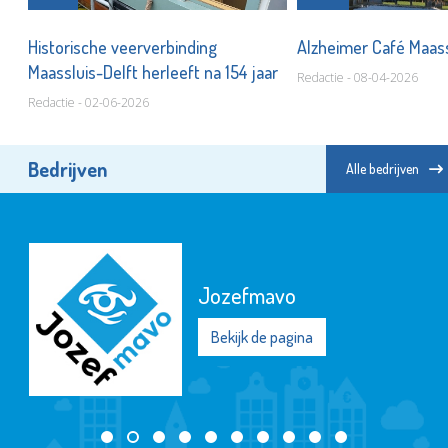
is?
Historische veerverbinding
Alzheimer Café Maassl
Maassluis-Delft herleeft na 154 jaar
Redactie - 08-04-2026
Redactie - 02-06-2026
Bedrijven
Alle bedrijven
KLiK Vrijwilligers
Maassluis
Bekijk de pagina