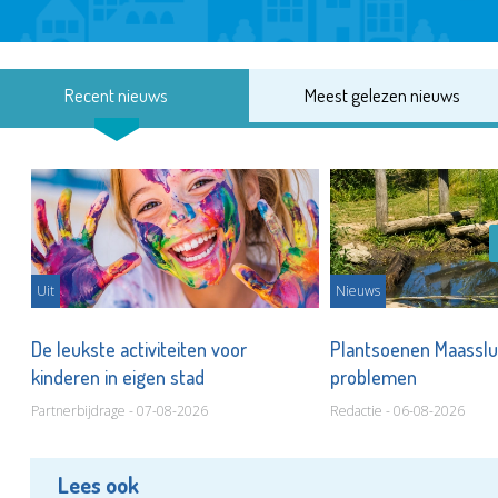
Recent nieuws
Meest gelezen nieuws
Uit
Nieuws
De leukste activiteiten voor
Plantsoenen Maasslui
kinderen in eigen stad
problemen
Partnerbijdrage - 07-08-2026
Redactie - 06-08-2026
Lees ook