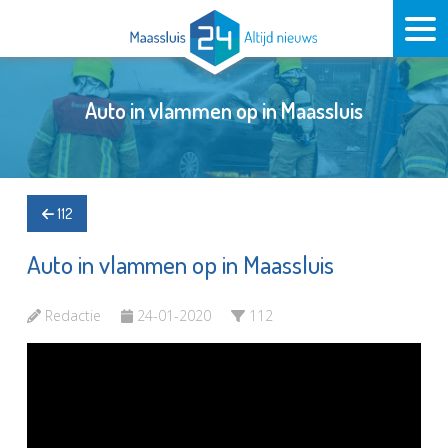
Auto in vlammen op in Maassluis
112
Auto in vlammen op in Maassluis
Redactie
24-01-2020
112