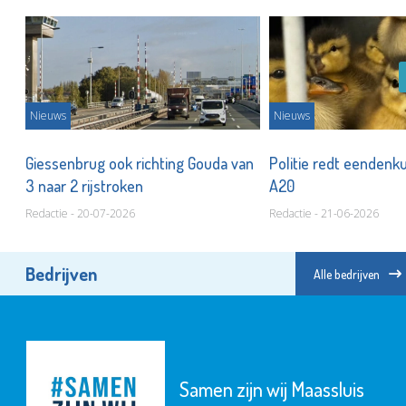
Nieuws
Nieuws
ee
Giessenbrug ook richting Gouda van
Politie redt eendenk
3 naar 2 rijstroken
A20
Redactie - 20-07-2026
Redactie - 21-06-2026
Bedrijven
Alle bedrijven
Samen zijn wij Maassluis