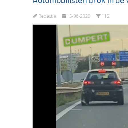
en cijferhelden
Redactie
15-06-2020
112
Bekijk de pagina