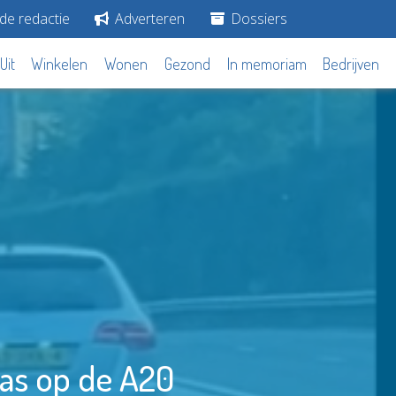
de redactie
Adverteren
Dossiers
Uit
Winkelen
Wonen
Gezond
In memoriam
Bedrijven
gas op de A20