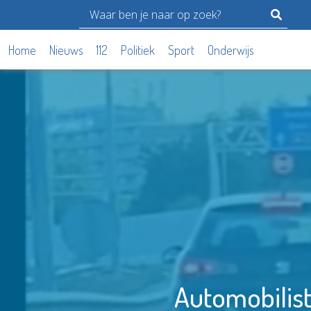
Home
Nieuws
112
Politiek
Sport
Onderwijs
Automobilist