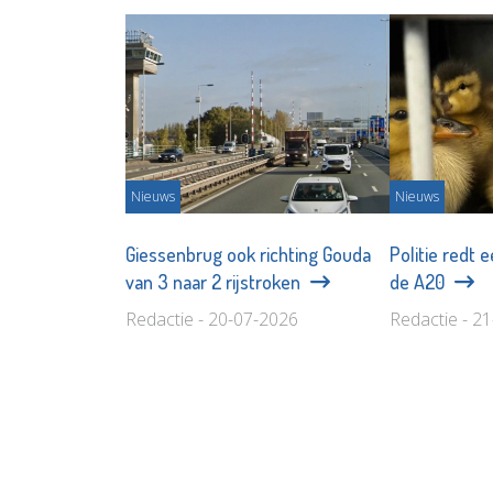
Nieuws
Nieuws
Giessenbrug ook richting Gouda
Politie redt
van 3 naar 2 rijstroken
de A20
Redactie - 20-07-2026
Redactie - 2