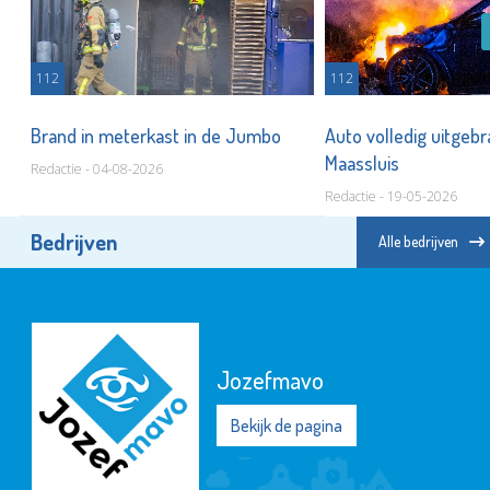
112
112
Brand in meterkast in de Jumbo
Auto volledig uitgebr
Maassluis
Redactie - 04-08-2026
Redactie - 19-05-2026
Bedrijven
Alle bedrijven
Jozefmavo
Bekijk de pagina