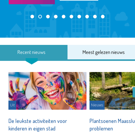
Recent nieuws
Meest gelezen nieuws
Uit
Nieuws
De leukste activiteiten voor
Plantsoenen Maasslui
kinderen in eigen stad
problemen