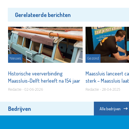
Gerelateerde berichten
Nieuws
Gezond
Historische veerverbinding
Maassluis lanceert c
Maassluis-Delft herleeft na 154 jaar
sterk – Maassluis laat
Redactie - 02-06-2026
Redactie - 28-04-2025
Bedrijven
Alle bedrijven