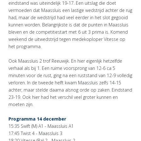
eindstand was uiteindelijk 19-17. Een uitslag die doet
vermoeden dat Maassluis een lastige wedstrijd achter de rug
had, maar de wedstrijd had veel eerder in het slot gegooid
kunnen worden. Belangrijkste is dat de punten in Maassluis
bleven en de competitiestart met 6 uit 3 prima is. Komend
weekend de uitwedstrijd tegen medekoploper Vitesse op
het programma.
Ook Maassluis 2 trof Reeuwijk. En hier eigenlijk hetzelfde
verhaal als bij 1. Een ruime voorsprong van 12-6 ca 5
minuten voor de rust, ging na een ruststand van 12-9 volledig
verloren. In de tweede helft kwam Maassluis zelfs 14-15
achter, maar stelde daarna alsnog orde op zaken. Eindstand
23-19. Ook hier had het verschil veel groter kunnen en
moeten zijn.
Programma 14 december
15:35 Swift (M) A1 - Maassluis A1
17:45 Twist 4 - Maassluis 3
18:20 Vitesse (Ba) 2 - Maassluis 2