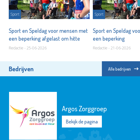
Sport
Sport
Sport en Speldag voor mensen met
Sport en Speldag vo
een beperking afgelast om hitte
een beperking
Redactie - 25-06-2026
Redactie - 21-06-2026
Bedrijven
Alle bedrijven
Argos Zorggroep
Bekijk de pagina