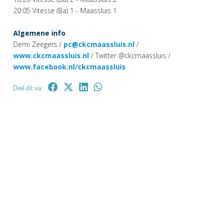
20:05 Vitesse (Ba) 1 - Maassluis 1
Algemene info
Demi Zeegers /
pc@ckcmaassluis.nl
/
www.ckcmaassluis.nl
/ Twitter @ckcmaassluis /
www.facebook.nl/ckcmaassluis
Deel dit via: