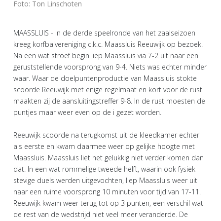
Foto: Ton Linschoten
MAASSLUIS - In de derde speelronde van het zaalseizoen
kreeg korfbalvereniging c.k.c. Maassluis Reeuwijk op bezoek.
Na een wat stroef begin liep Maassluis via 7-2 uit naar een
geruststellende voorsprong van 9-4. Niets was echter minder
waar. Waar de doelpuntenproductie van Maassluis stokte
scoorde Reeuwijk met enige regelmaat en kort voor de rust
maakten zij de aansluitingstreffer 9-8. In de rust moesten de
puntjes maar weer even op de i gezet worden.
Reeuwijk scoorde na terugkomst uit de kleedkamer echter
als eerste en kwam daarmee weer op gelijke hoogte met
Maassluis. Maassluis liet het gelukkig niet verder komen dan
dat. In een wat rommelige tweede helft, waarin ook fysiek
stevige duels werden uitgevochten, liep Maassluis weer uit
naar een ruime voorsprong 10 minuten voor tijd van 17-11.
Reeuwijk kwam weer terug tot op 3 punten, een verschil wat
de rest van de wedstrijd niet veel meer veranderde. De