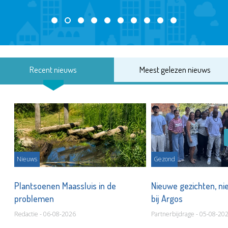
Recent nieuws
Meest gelezen nieuws
Nieuws
Gezond
s
Plantsoenen Maassluis in de
Nieuwe gezichten, ni
problemen
bij Argos
Redactie - 06-08-2026
Partnerbijdrage - 05-08-20