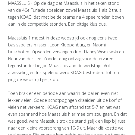
MAASSLUIS - Op de dag dat Maassluis in het teken stond
van de 40e Furiade speelden zowel Maassluis 1 als 2 thuis
tegen KOAG, dat met beide teams na 4 speelronden boven
aan in de competitie stonden. Een pittige klus dus.
Maassluis 1 moest in deze wedstrijd ook nog eens twee
basisspelers missen: Leon Kloppenburg en Naomi
Linschoten. Zij werden vervangen door Danny Wisniewski en
Fleur van der Lee. Zonder enig ontzag voor de ervaren
tegenstander begon Maassluis aan de wedstrijd. Vol
afwisseling en fris spelend werd KOAG bestreden. Tot 5-5
ging de wedstrijd gelijk op.
Toen brak er een periode aan waarin de ballen even niet
lekker vielen. Goede schotpogingen draaiden uit de korf of
vielen net verkeerd. KOAG nam afstand tot 5-7 en het was
even spannend hoe Maassluis hier mee om zou gaan. En dat
was goed, want Maassluis trok de stand gelijk en liep bij rust
naar een kleine voorsprong van 10-9 uit. Maar dit kostte wel
veel energie. Die energie kon ook in het begin van de tweede