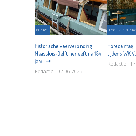
Nieuws
Bedrijven nieuw
Historische veerverbinding
Horeca mag l
Maassluis-Delft herleeft na 154
tijdens WK V
jaar
Redactie - 1
Redactie - 02-06-2026