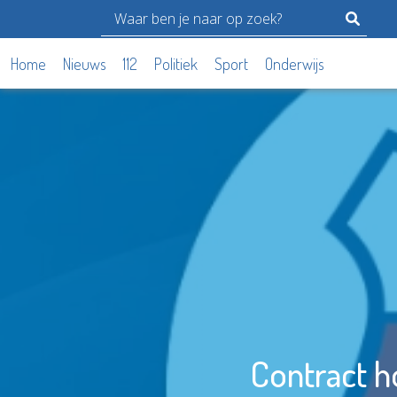
Home
Nieuws
112
Politiek
Sport
Onderwijs
Contract h