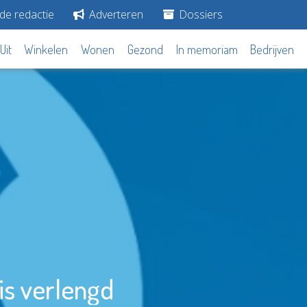
de redactie
Adverteren
Dossiers
Uit
Winkelen
Wonen
Gezond
In memoriam
Bedrijven
is verlengd