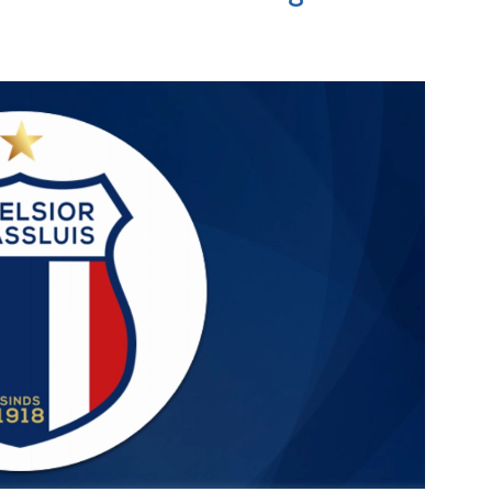
kfabriek
Bekijk de pagina
e pagina