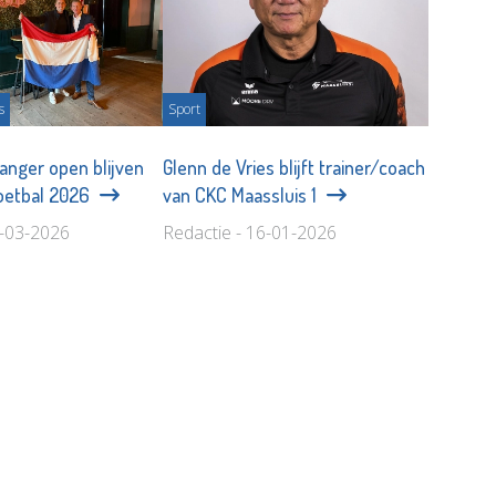
s
Sport
anger open blijven
Glenn de Vries blijft trainer/coach
oetbal 2026
van CKC Maassluis 1
7-03-2026
Redactie - 16-01-2026