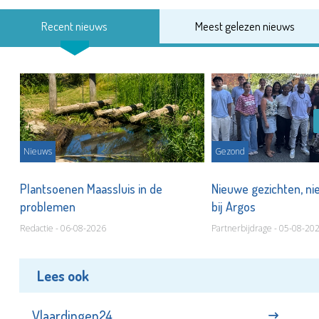
Recent nieuws
Meest gelezen nieuws
Nieuws
Gezond
s
Plantsoenen Maassluis in de
Nieuwe gezichten, ni
problemen
bij Argos
Redactie - 06-08-2026
Partnerbijdrage - 05-08-20
Lees ook
Vlaardingen24