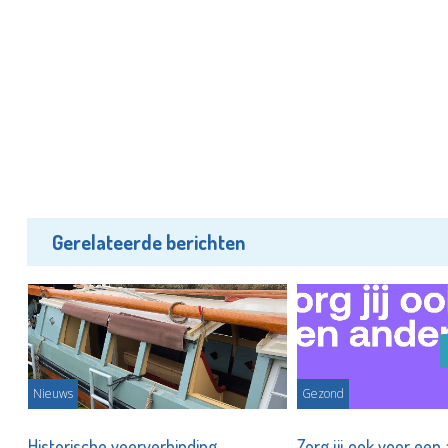
Gerelateerde berichten
Nieuws
Gezond
Historische veerverbinding
Zorg jij ook voor ee