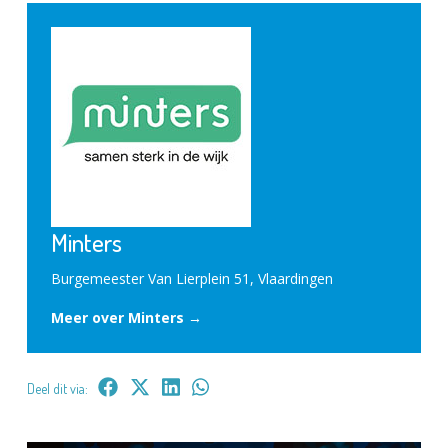
Minters
Burgemeester Van Lierplein 51, Vlaardingen
Meer over Minters →
Deel dit via: