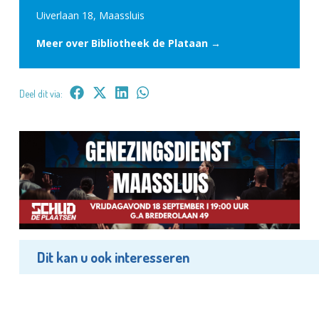
Uiverlaan 18, Maassluis
Meer over Bibliotheek de Plataan →
Deel dit via:
Dit kan u ook interesseren